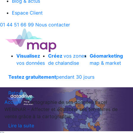
Blog & actus
Espace Client
01 44 51 66 99
Nous contacter
Visualisez
Créez
vos zones
Géomarketing
vos données
de chalandise
map & market
Testez gratuitement
pendant 30 jours
Retour
Accueil
>
Cartographie de ses données Excel
WEBINAR – Affecter et équilibrer ses territoires de
vente grâce à la cartographie
Lire la suite